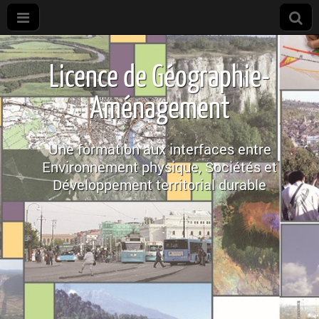
Licence de
géographie
Licence de Géographie-
Aménagement
Une formation aux interfaces entre
Environnement physique, Sociétés et
Développement territorial durable